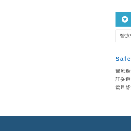
醫療
S
af
醫療過
訂妥適
鬆且舒