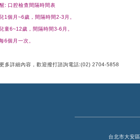
醒: 口腔檢查間隔時間表
幼兒1個月~6歲，間隔時間2-3月。
齡兒童6~12歲，間隔時間3-6月。
人每6個月一次。
多詳細內容，歡迎撥打諮詢電話:(02) 2704-5858
台北市大安區信