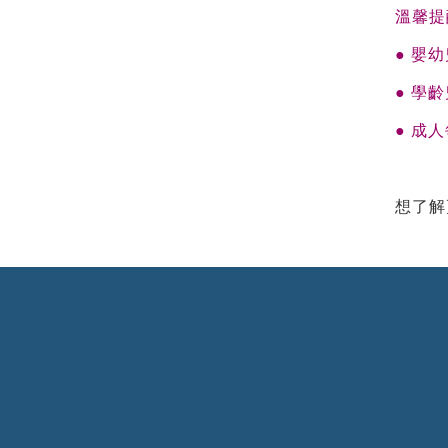
溫馨提
● 嬰
● 學
● 成
想了解更