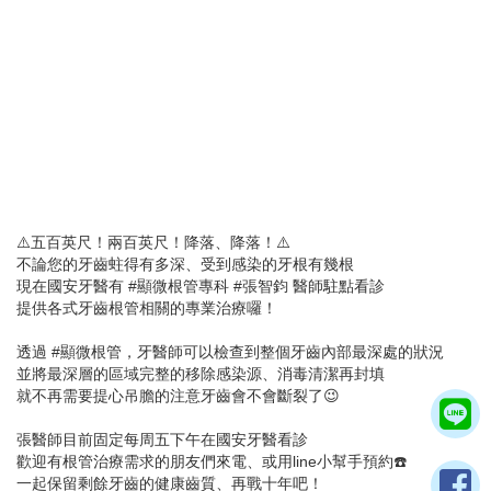
⚠️五百英尺！兩百英尺！降落、降落！⚠️
不論您的牙齒蛀得有多深、受到感染的牙根有幾根
現在國安牙醫有 #顯微根管專科 #張智鈞 醫師駐點看診
提供各式牙齒根管相關的專業治療囉！
透過 #顯微根管，牙醫師可以檢查到整個牙齒內部最深處的狀況
並將最深層的區域完整的移除感染源、消毒清潔再封填
就不再需要提心吊膽的注意牙齒會不會斷裂了😉
張醫師目前固定每周五下午在國安牙醫看診
歡迎有根管治療需求的朋友們來電、或用line小幫手預約☎️
一起保留剩餘牙齒的健康齒質、再戰十年吧！