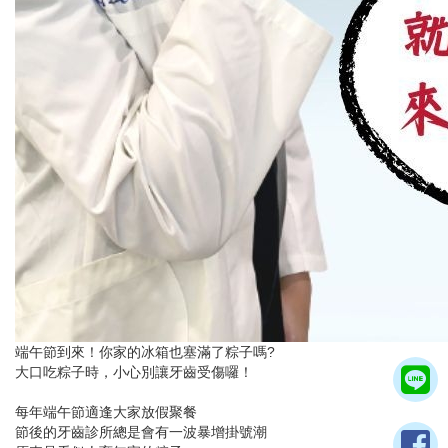
端午節到來！你家的冰箱也塞滿了粽子嗎?
大口吃粽子時，小心別讓牙齒受傷囉！
每年端午節適逢大家放假聚餐
節後的牙齒診所總是會有一波暴增掛號潮