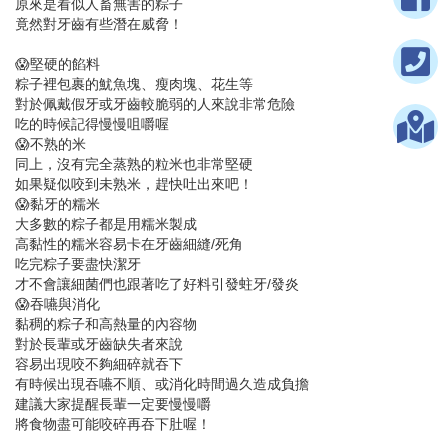
原來是看似人畜無害的粽子
竟然對牙齒有些潛在威脅！
😱堅硬的餡料
粽子裡包裹的魷魚塊、瘦肉塊、花生等
對於佩戴假牙或牙齒較脆弱的人來說非常危險
吃的時候記得慢慢咀嚼喔
😱不熟的米
同上，沒有完全蒸熟的粒米也非常堅硬
如果疑似咬到未熟米，趕快吐出來吧！
😱黏牙的糯米
大多數的粽子都是用糯米製成
高黏性的糯米容易卡在牙齒細縫/死角
吃完粽子要盡快潔牙
才不會讓細菌們也跟著吃了好料引發蛀牙/發炎
😱吞嚥與消化
黏稠的粽子和高熱量的內容物
對於長輩或牙齒缺失者來說
容易出現咬不夠細碎就吞下
有時候出現吞嚥不順、或消化時間過久造成負擔
建議大家提醒長輩一定要慢慢嚼
將食物盡可能咬碎再吞下肚喔！