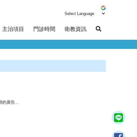
主治項目
門診時間
衛教資訊
廣告...