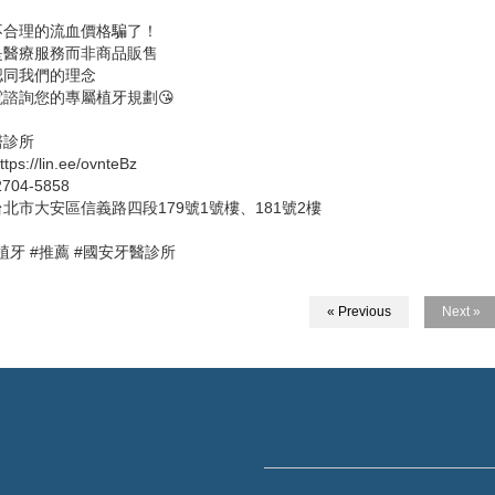
不合理的流血價格騙了！
是醫療服務而非商品販售
認同我們的理念
諮詢您的專屬植牙規劃😘
醫診所
ps://lin.ee/ovnteBz
2704-5858
北市大安區信義路四段179號1號樓、181號2樓
#植牙 #推薦 #國安牙醫診所
« Previous
Next »