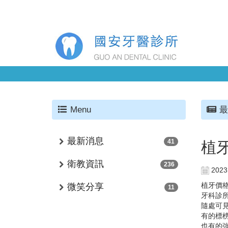
Menu
最
最新消息
41
植
衛教資訊
236
2023
植牙價
微笑分享
11
牙科診
隨處可
有的標
也有的強