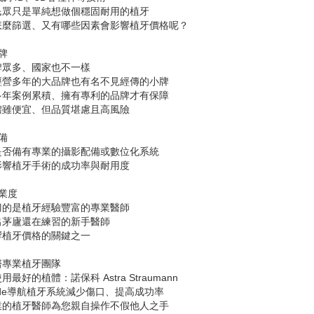
民眾只是單純想做個穩固耐用的植牙
怎麼篩選、又有哪些因素會影響植牙價格呢？
牌
牌眾多、國家也不一樣
經營多年的大品牌也有名不見經傳的小牌
多年案例累積、擁有專利的品牌才有保障
體雖便宜、但品質堪慮且高風險
備
是否備有專業的攝影配備或數位化系統
影響植牙手術的成功率與耐用度
業度
刀的是植牙經驗豐富的專業醫師
出茅廬還在練習的新手醫師
響植牙價格的關鍵之一
醫專業植牙團隊
用最好的植體：諾保科 Astra Straumann
guide導航植牙系統減少傷口、提高成功率
業的植牙醫師為您親自操作不假他人之手