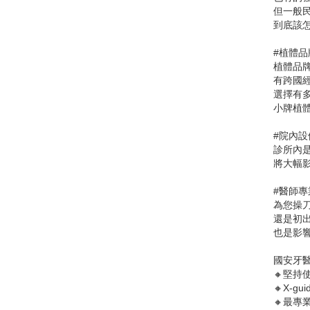
但一般
到底該
#植體品
植體品
有跨國
選擇有
小牌植
#院內設
診所內
將大幅
#醫師專
為您操
還是初
也是影
國安牙
🔸堅持使
🔸X-
🔸最專