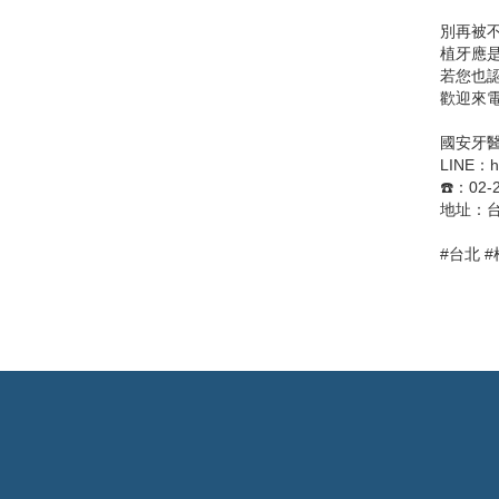
別再被
植牙應
若您也
歡迎來電
國安牙
LINE：htt
☎️：02-
地址：台
#台北 