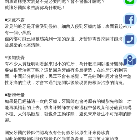
到底這樣挖大洞是不是必要的呢？會不會傷牙齒呢？
就讓牙醫師來告訴你為什麼吧！
#深藏不露
常見的蛀牙是牙齒受到侵蝕、細菌入侵到牙齒內部，表面看起來只
有一個小黑點
但內部可能已經被感染到一定的深度。牙醫師需要挖開才能將所有
被感染的地區清除。
#後知後覺
有不少人質疑明明看起來很小的蛀牙，為什麼挖開以後牙醫師卻說
要做根管治療了呢？這是因為牙齒有多層構造，在蛀牙只有到表
面、中間部分的時候，民眾不會有感覺，而是蛀到神經才會發生急
性牙痛的症狀，才會常遇到挖開以後發現要做根管治療的情況。
#整體考量
如果是已經補過一次的牙齒，牙醫師也會將原有的樹脂先移除，才
能再填補新的上去。或者牙醫師在治療過程中發現某部分齒質結構
不穩、太薄易斷裂，就也會主動移除，避免未來發生不可預期的斷
裂。
國安牙醫的醫師們認為沒有任何假牙比原生牙來得珍貴
因此治療時均以能保留最多的齒質為考量，盡力幫大家治療