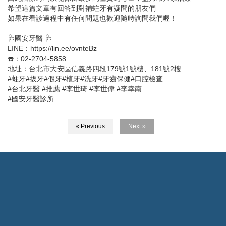
希望這篇文章有回答到對補蛀牙有疑問的朋友們
如果在看診過程中有任何問題也歡迎隨時詢問我們喔！
🩺國安牙醫 🩺
LINE：https://lin.ee/ovnteBz
☎️：02-2704-5858
地址：台北市大安區信義路四段179號1號樓、181號2樓
#蛀牙#拔牙#假牙#植牙#洗牙#牙齒保健#口腔檢查
#台北牙醫 #推薦 #李世琦 #李世偉 #李幸南
#國安牙醫診所
« Previous
Next »