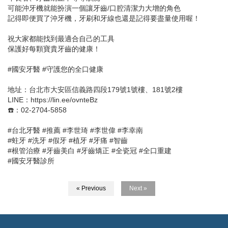
可能沖牙機就能扮演一個讓牙齒/口腔清潔力大增的角色
記得即便買了沖牙機，牙刷和牙線也還是記得要盡量使用喔！
祝大家都能找到最適合自己的工具
保護好每顆寶貴牙齒的健康！
#國安牙醫 #守護您的全口健康
地址：台北市大安區信義路四段179號1號樓、181號2樓
LINE：https://lin.ee/ovnteBz
☎️：02-2704-5858
#台北牙醫 #推薦 #李世琦 #李世偉 #李幸南
#蛀牙 #洗牙 #假牙 #植牙 #牙痛 #智齒
#根管治療 #牙齒美白 #牙齒矯正 #全瓷冠 #全口重建
#國安牙醫診所
« Previous
Next »