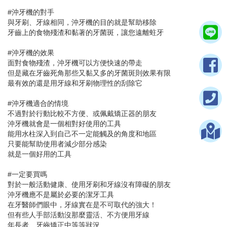
#沖牙機的對手
與牙刷、牙線相同，沖牙機的目的就是幫助移除
牙齒上的食物殘渣和黏著的牙菌斑，讓您遠離蛀牙
#沖牙機的效果
面對食物殘渣，沖牙機可以方便快速的帶走
但是藏在牙齒死角那些又黏又多的牙菌斑則效果有限
最有效的還是用牙線和牙刷物理性的刮除它
#沖牙機適合的情境
不過對於行動比較不方便、或佩戴矯正器的朋友
沖牙機就會是一個相對好使用的工具
能用水柱深入到自己不一定能觸及的角度和地區
只要能幫助使用者減少部分感染
就是一個好用的工具
#一定要買嗎
對於一般活動健康、使用牙刷和牙線沒有障礙的朋友
沖牙機應不是屬於必要的潔牙工具
在牙醫師們眼中，牙線實在是不可取代的強大！
但有些人手部活動沒那麼靈活、不方便用牙線
年長者、牙齒矯正中等等狀況