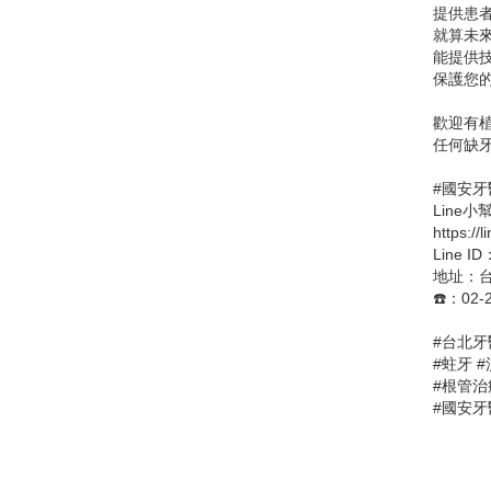
提供患
就算未來
能提供技
保護您
歡迎有
任何缺
#國安牙
Line
https://
Line I
地址：台
☎️：02-
#台北牙
#蛀牙 #
#根管治
#國安牙