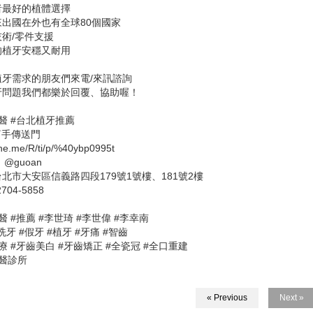
者最好的植體選擇
出國在外也有全球80個國家
術/零件支援
的植牙安穩又耐用
植牙需求的朋友們來電/來訊諮詢
牙問題我們都樂於回覆、協助喔！
醫 #台北植牙推薦
小幫手傳送門
line.me/R/ti/p/%40ybp0995t
D：@guoan
北市大安區信義路四段179號1號樓、181號2樓
2704-5858
醫 #推薦 #李世琦 #李世偉 #李幸南
洗牙 #假牙 #植牙 #牙痛 #智齒
療 #牙齒美白 #牙齒矯正 #全瓷冠 #全口重建
醫診所
« Previous
Next »