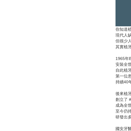
你知道
現代人
但很少
其實植
1965
安裝全
自此植
第一位
持續40
後來植牙
創立了 #
成為全
至今仍
研發出
國安牙