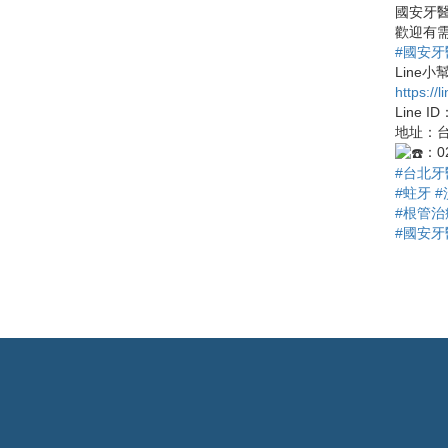
國安牙
歡迎有需
#國安牙
Line
https://
Line I
地址：台
：02
#台北牙
#蛀牙
#
#根管治
#國安牙