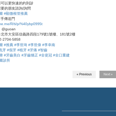
醫可以更快速的約到診
要的朋友諮詢/詢問
醫
#顯微根管推薦
小幫手傳送門
line.me/R/ti/p/%40ybp0995t
D：@guoan
北市大安區信義路四段179號1號樓、181號2樓
-2704-5858
醫
#推薦
#李世琦
#李世偉
#李幸南
洗牙
#假牙
#植牙
#牙痛
#智齒
療
#牙齒美白
#牙齒矯正
#全瓷冠
#全口重建
醫診所
« Previous
Next »