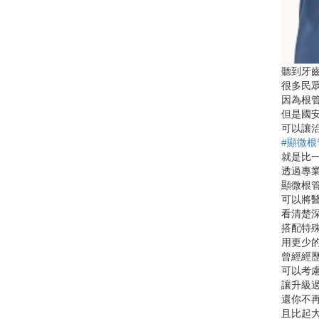
聽到牙齒
很多民
因為根
但是國
可以讓
#顯微根
就是比
透過專
顯微根
可以將醫
看清楚
搭配特
用更少
曾經經
可以考
讓升級
還你不
且比起