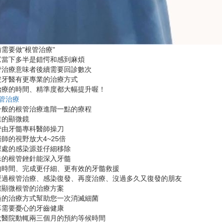
需要做"根管治療"
眾當下多半是錯愕和感到麻煩
管治療意味者後續需要回診數次
安牙醫有更專業的治療方式
治療的時間、精準度都大幅提升喔！
管治療
一般的根管治療進階一點的療程
業的顯微鏡
管由牙髓專科醫師操刀
師的視野放大4~25倍
深處的感染源並仔細移除
殊的根管銼針能深入牙髓
的時間、完成更仔細、更有效的牙髓救援
歷過根管治療、感染復發、再度治療、沒過多久又復發的朋友
慮顯微根管的治療方案
過的治療方式幫助您一次消滅細菌
再需要憂心的牙齒健康
大醫院動輒兩三個月的預約等候時間