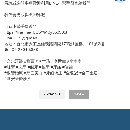
看診或詢問事項歡迎利用LINE小幫手留言給我們
我們會盡快與您聯絡喔！
Line小幫手傳送門
https://line.me/R/ti/p/%40ybp0995t
Line ID：@guoan
地址：台北市大安區信義路四段179號1號樓、181號2樓
☎️：02-2704-5858
#台北牙醫 #推薦 #李世琦 #李世偉 #李幸南
#蛀牙 #洗牙 #假牙 #植牙 #牙痛 #智齒
#根管治療 #牙齒美白 #牙齒矯正 #全瓷冠 #全口重建
#國安牙醫診所
« Previous
Next »