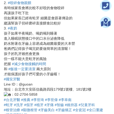
2.
#咬碎食物親餵
有時候家長會將比較不好咬的食物咬碎
再讓孩子吃下肚
但如果家長已經有蛀牙 細菌是會跟著傳染的
建議幫孩子切碎磨碎直接餵食比較好
3.
#夜奶
孩子如果半夜喝奶、喝奶喝到睡著
進入睡眠狀態後口中的口水分泌會降低
奶水附著在牙齒上容易成為細菌最愛的大本營
爸媽們記得孩子喝完奶要做簡單的清潔喔！
孩子的乳牙雖然會更換
但一樣不能大意蛀牙的風險
把握
#減少食物接觸的時間
和
#飯後一定要清潔
兩大原則
才能保護好孩子們可愛的小牙齒喔！
#國安牙醫
Line ID：@guoan
地址：台北市大安區信義路四段179號1號樓、181號2樓
：02-2704-5858
#台北牙醫
#推薦
#李世琦
#李世偉
#李幸南
#蛀牙
#洗牙
#假牙
#植牙
#牙痛
#智齒
#維持器
#兒童牙科
#根管治療
#顯微根管
#牙齒美白
#牙齒矯正
#全瓷冠
#全口重建