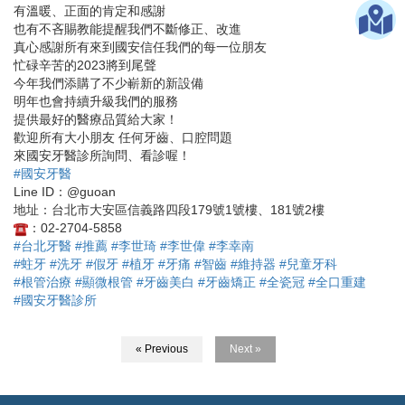
有溫暖、正面的肯定和感謝
也有不吝賜教能提醒我們不斷修正、改進
真心感謝所有來到國安信任我們的每一位朋友
忙碌辛苦的2023將到尾聲
今年我們添購了不少嶄新的新設備
明年也會持續升級我們的服務
提供最好的醫療品質給大家！
歡迎所有大小朋友 任何牙齒、口腔問題
來國安牙醫診所詢問、看診喔！
#國安牙醫
Line ID：@guoan
地址：台北市大安區信義路四段179號1號樓、181號2樓
：02-2704-5858
#台北牙醫
#推薦
#李世琦
#李世偉
#李幸南
#蛀牙
#洗牙
#假牙
#植牙
#牙痛
#智齒
#維持器
#兒童牙科
#根管治療
#顯微根管
#牙齒美白
#牙齒矯正
#全瓷冠
#全口重建
#國安牙醫診所
« Previous
Next »