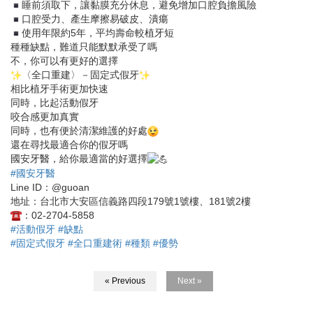
睡前須取下，讓黏膜充分休息，避免增加口腔負擔風險
口腔受力、產生摩擦易破皮、潰瘍
使用年限約5年，平均壽命較植牙短
種種缺點，難道只能默默承受了嗎
不，你可以有更好的選擇
〈全口重建〉－固定式假牙
相比植牙手術更加快速
同時，比起活動假牙
咬合感更加真實
同時，也有便於清潔維護的好處
還在尋找最適合你的假牙嗎
國安牙醫，給你最適當的好選擇
#國安牙醫
Line ID：@guoan
地址：台北市大安區信義路四段179號1號樓、181號2樓
：02-2704-5858
#活動假牙
#缺點
#固定式假牙
#全口重建術
#種類
#優勢
« Previous
Next »