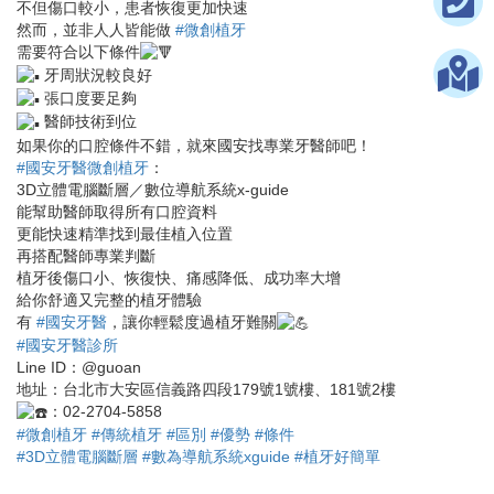
不但傷口較小，患者恢復更加快速
然而，並非人人皆能做
#微創植牙
需要符合以下條件
牙周狀況較良好
張口度要足夠
醫師技術到位
如果你的口腔條件不錯，就來國安找專業牙醫師吧！
#國安牙醫微創植牙
：
3D立體電腦斷層／數位導航系統x-guide
能幫助醫師取得所有口腔資料
更能快速精準找到最佳植入位置
再搭配醫師專業判斷
植牙後傷口小、恢復快、痛感降低、成功率大增
給你舒適又完整的植牙體驗
有
#國安牙醫
，讓你輕鬆度過植牙難關
#國安牙醫診所
Line ID：@guoan
地址：台北市大安區信義路四段179號1號樓、181號2樓
：02-2704-5858
#微創植牙
#傳統植牙
#區別
#優勢
#條件
#3D立體電腦斷層
#數為導航系統xguide
#植牙好簡單