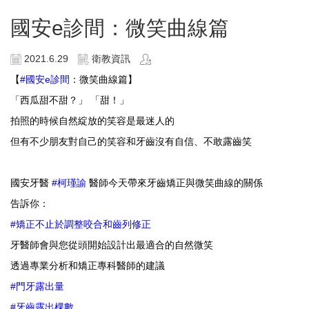
國安e診間：微笑曲線篇
2021.6.29
衛教資訊
【
#
國安
e
診間
：微笑曲線篇】
「西瓜甜不甜？」
「甜！」
拍照的時候自然綻放的笑容是最迷人的
但有不少朋友對自己的笑容和牙齒沒有自信、不敢露齒笑
⠀⠀⠀⠀⠀⠀⠀⠀⠀⠀⠀⠀
國安牙醫
#
柯瑾諭
醫師今天帶來牙齒矯正與微笑曲線的關係
告訴你：
#
矯正不止於調整咬合和齒列修正
牙醫師會與您從頭開始設計出最適合的自然微笑
透過專業分析和矯正專科醫師的建議
#
門牙露出量
#
牙齒露出棵數