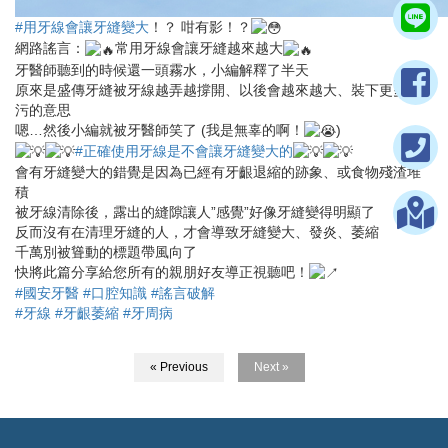
#用牙線會讓牙縫變大
！？ 咁有影！？
網路謠言：
常用牙線會讓牙縫越來越大
牙醫師聽到的時候還一頭霧水，小編解釋了半天
原來是盛傳牙縫被牙線越弄越撐開、以後會越來越大、裝下更多髒
污的意思
嗯…然後小編就被牙醫師笑了 (我是無辜的啊！
)
#正確使用牙線是不會讓牙縫變大的
會有牙縫變大的錯覺是因為已經有牙齦退縮的跡象、或食物殘渣堆
積
被牙線清除後，露出的縫隙讓人”感覺”好像牙縫變得明顯了
反而沒有在清理牙縫的人，才會導致牙縫變大、發炎、萎縮
千萬別被聳動的標題帶風向了
快將此篇分享給您所有的親朋好友導正視聽吧！
#國安牙醫
#口腔知識
#謠言破解
#牙線
#牙齦萎縮
#牙周病
« Previous
Next »