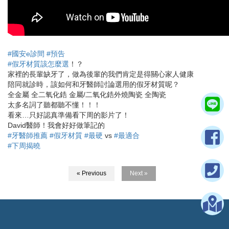
#國安e診間
#預告
#假牙材質該怎麼選
！？
家裡的長輩缺牙了，做為後輩的我們肯定是得關心家人健康
陪同就診時，該如何和牙醫師討論選用的假牙材質呢？
全金屬 全二氧化鋯 金屬/二氧化鋯外燒陶瓷 全陶瓷
太多名詞了聽都聽不懂！！！
看來…只好認真準備看下周的影片了！
David醫師！我會好好做筆記的
#牙醫師推薦
#假牙材質
#最硬
vs
#最適合
#下周揭曉
« Previous
Next »