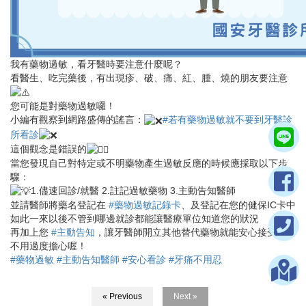
我有藥物過敏，看牙醫時要注意什麼呢？
看醫生、吃完藥後，有出現疹、破、痛、紅、腫、燒的朋友要注意
您可能是對藥物過敏囉！
小編有觀察到網路盛傳的謠言：
#若有藥物過敏就不要到牙醫診
所看診
這個觀念是錯誤的
當您發現自己對特定或不明藥物產生過敏反應的時候應採取以下步
驟：
1.儘速回診/就醫 2.註記過敏藥物 3.主動告知醫師
並請醫師將藥名登記在
#藥物過敏記錄卡
、及登記在您的健保IC卡中
如此一來以後不管到哪邊就診都能讓醫療單位知道您的狀況
再加上您
#主動告知
，讓牙醫師開立其他替代藥物就能安心接受治療
不用過度擔心喔！
#藥物過敏
#主動告知醫師
#安心看診
#牙痛不用忍
« Previous
Next »